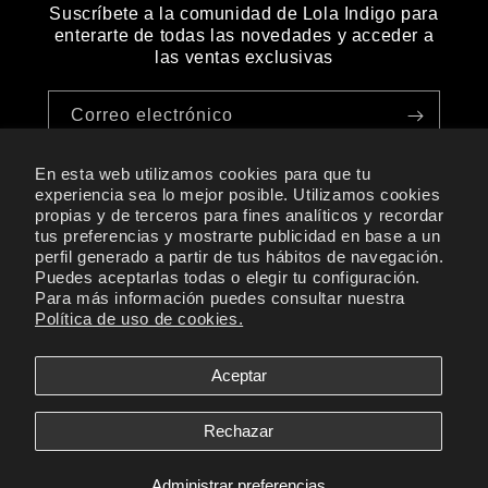
Suscríbete a la comunidad de Lola Indigo para
enterarte de todas las novedades y acceder a
las ventas exclusivas
Correo electrónico
En esta web utilizamos cookies para que tu
experiencia sea lo mejor posible. Utilizamos cookies
Instagram
TikTok
X
propias y de terceros para fines analíticos y recordar
tus preferencias y mostrarte publicidad en base a un
(Twitter)
FAQ's
perfil generado a partir de tus hábitos de navegación.
Puedes aceptarlas todas o elegir tu configuración.
Contáctanos
Para más información puedes consultar nuestra
Política de uso de cookies.
Aceptar
© 2026,
Lola Indigo
Política de reembolso
Rechazar
Política de privacidad
Términos del servicio
Política de envío
Información de contacto
Administrar preferencias